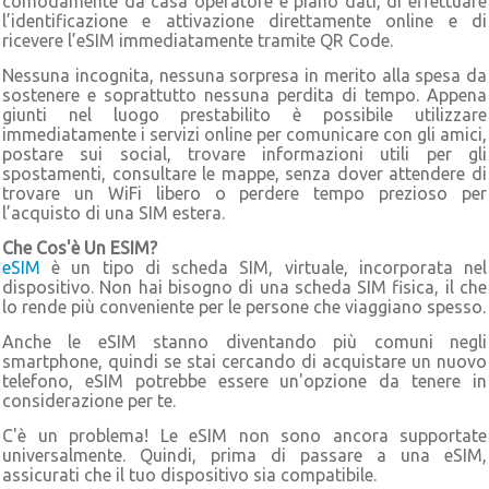
comodamente da casa operatore e piano dati, di effettuare
l’identificazione e attivazione direttamente online e di
ricevere l’eSIM immediatamente tramite QR Code.
Nessuna incognita, nessuna sorpresa in merito alla spesa da
sostenere e soprattutto nessuna perdita di tempo. Appena
giunti nel luogo prestabilito è possibile utilizzare
immediatamente i servizi online per comunicare con gli amici,
postare sui social, trovare informazioni utili per gli
spostamenti, consultare le mappe, senza dover attendere di
trovare un WiFi libero o perdere tempo prezioso per
l’acquisto di una SIM estera.
Che Cos'è Un ESIM?
eSIM
è un tipo di scheda SIM, virtuale, incorporata nel
dispositivo. Non hai bisogno di una scheda SIM fisica, il che
lo rende più conveniente per le persone che viaggiano spesso.
Anche le eSIM stanno diventando più comuni negli
smartphone, quindi se stai cercando di acquistare un nuovo
telefono, eSIM potrebbe essere un'opzione da tenere in
considerazione per te.
C'è un problema! Le eSIM non sono ancora supportate
universalmente. Quindi, prima di passare a una eSIM,
assicurati che il tuo dispositivo sia compatibile.