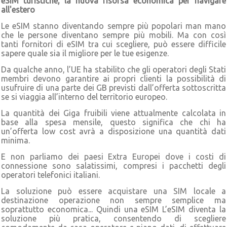
eSIM turistiche, la nuova risorsa economica per navigare
all'estero
Le eSIM stanno diventando sempre più popolari man mano
che le persone diventano sempre più mobili. Ma con così
tanti fornitori di eSIM tra cui scegliere, può essere difficile
sapere quale sia il migliore per le tue esigenze.
Da qualche anno, l’UE ha stabilito che gli operatori degli Stati
membri devono garantire ai propri clienti la possibilità di
usufruire di una parte dei GB previsti dall’offerta sottoscritta
se si viaggia all’interno del territorio europeo.
La quantità dei Giga fruibili viene attualmente calcolata in
base alla spesa mensile, questo significa che chi ha
un’offerta low cost avrà a disposizione una quantità dati
minima.
E non parliamo dei paesi Extra Europei dove i costi di
connessione sono salatissimi, compresi i pacchetti degli
operatori telefonici italiani.
La soluzione può essere acquistare una SIM locale a
destinazione operazione non sempre semplice ma
soprattutto economica... Quindi una eSIM L’eSIM diventa la
soluzione più pratica, consentendo di scegliere