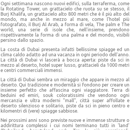
Ogni settimana nascono nuovi edifici, sulla terraferma, come
la Rotating Tower, un grattacielo che ruota su se stesso, il
Burj Khalifa, un grattacielo alto 800 metri che è il più alto del
mondo, ma anche in mezzo al mare, come l'hotel più
fotografato, il Burj Al Arab, a forma di vela, The palm e The
world, una serie di isole che, nell'insieme, prendono
rispettivamente la forma di una palma e del mondo, visibili
persino dallo spazio.
La costa di Dubai presenta infatti bellissime spiagge ed un
clima caldo adatto ad una vacanza in ogni periodo dell'anno.
La città di Dubai vi lascerà a bocca aperta: piste da sci in
mezzo al deserto, hotel super lusso, grattacieli da 1000 metri
e centri commerciali immensi.
La città di Dubai sembra un miraggio che appare in mezzo al
deserto. Qui tradizione e modernità si fondono per creare un
insieme perfetto che affascina ogni viaggiatore. Terra di
beduini ed emiri, souk coloratissimi che vendono ogni
mercanzia e ultra moderni "mall", città super affollate e
deserto silenzioso e solitario, piste da sci in pieno centro e
kilomentri di (vere) spiagge sabbiose.
Nei prossimi anni sono previste nuove e immense strutture o
addirittura complessi i cui nomi terminano tutti in 'land'