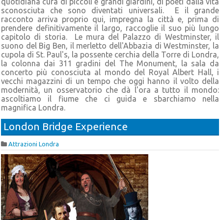
quotidiana cura di piccoli e grandi giardini, di poeti dalla vita
sconosciuta che sono diventati universali. E il grande
racconto arriva proprio qui, impregna la città e, prima di
prendere definitivamente il largo, raccoglie il suo più lungo
capitolo di storia. Le mura del Palazzo di Westminster, il
suono del Big Ben, il merletto dell'Abbazia di Westminster, la
cupola di St. Paul's, la possente cerchia della Torre di Londra,
la colonna dai 311 gradini del The Monument, la sala da
concerto più conosciuta al mondo del Royal Albert Hall, i
vecchi magazzini di un tempo che oggi hanno il volto della
modernità, un osservatorio che dà l'ora a tutto il mondo:
ascoltiamo il fiume che ci guida e sbarchiamo nella
magnifica Londra.
London Bridge Experience
Attrazioni Londra