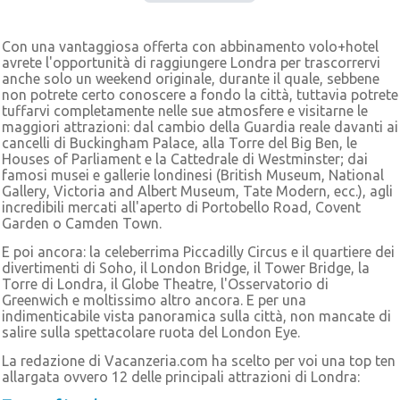
Con una vantaggiosa offerta con abbinamento volo+hotel
avrete l'opportunità di raggiungere Londra per trascorrervi
anche solo un weekend originale, durante il quale, sebbene
non potrete certo conoscere a fondo la città, tuttavia potrete
tuffarvi completamente nelle sue atmosfere e visitarne le
maggiori attrazioni: dal cambio della Guardia reale davanti ai
cancelli di Buckingham Palace, alla Torre del Big Ben, le
Houses of Parliament e la Cattedrale di Westminster; dai
famosi musei e gallerie londinesi (British Museum, National
Gallery, Victoria and Albert Museum, Tate Modern, ecc.), agli
incredibili mercati all'aperto di Portobello Road, Covent
Garden o Camden Town.
E poi ancora: la celeberrima Piccadilly Circus e il quartiere dei
divertimenti di Soho, il London Bridge, il Tower Bridge, la
Torre di Londra, il Globe Theatre, l'Osservatorio di
Greenwich e moltissimo altro ancora. E per una
indimenticabile vista panoramica sulla città, non mancate di
salire sulla spettacolare ruota del London Eye.
La redazione di Vacanzeria.com ha scelto per voi una top ten
allargata ovvero 12 delle principali attrazioni di Londra: