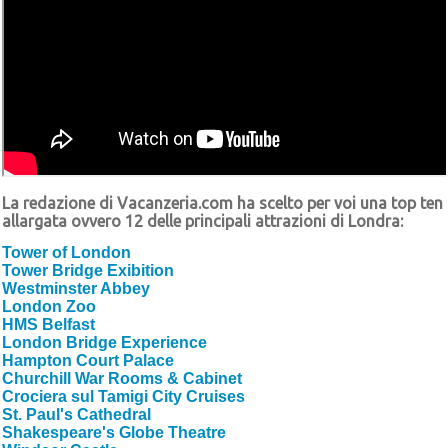
La redazione di Vacanzeria.com ha scelto per voi una top ten
allargata ovvero 12 delle principali attrazioni di Londra:
Tower of London
Tower Bridge Exibition
Westminster Abbey
London Zoo
HMS Belfast
London Bridge Experience
Hampton Court Palace
Churchill War Rooms & Cabinet
Crociera sul Tamigi City Cruises
St. Paul's Cathedral
Shakespeare's Globe Theatre