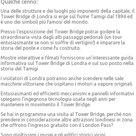
Qualche cenno:
Una delle strutture e dei luoghi più imponenti della capitale, il
Tower Bridge di Londra si erge sul fiume Tamigi dal 1894 ed
è uno dei simboli più famosi del mondo.
Presso l’esposizione del Tower Bridge potrai godere la
straordinaria vista dagli alti passaggi pedonali (un tour
entusiasmante se non si soffre di vertigini!) e imparare la
storia del ponte e come fu costruito.
Mostre interattive e filmati forniscono un’interessante guida
informativa sul Tower Bridge di Londra e sul suo posto nella
storia del Tamigi.
I visitatori di Londra potranno anche scendere nelle sale
macchine vittoriane che ospitano i motori a vapore originali.
Entusiasmanti ed efficienti meccanismi e pannelli informativi
spiegano l’ingegnosa tecnologia usata negli anni per
mantenere in movimento il Tower Bridge.
Se hai in programma una visita al Tower Bridge, perché non
prendere in considerazione altre attrazioni londinesi in zona
che offrono l’ingresso gratuito con il London Pass?
Sono moltissimi i musei e gli edifici storici vicini