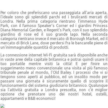
Per coloro che preferiscano una passeggiata all'aria aperta,
l'ideale sono gli splendidi parchi ed i brulicanti mercati di
Londra. Nella prima categoria rientrano l'immenso Hyde
Park, con il famoso Speaker's Corner ed i giardini Princess
Diana Memorial Garden, e Regent's Park, con il suo splendido
giardino di rose ed il suo grande lago. Nella seconda
categoria rientrano invece il mercato di Borough Market, ed il
mercato di Brick Lane, dove perdersi fra le bancarelle piene di
un'inimmaginabile quantità di prodotti.
La connessione internet Wi-Fi gratuita sarà disponibile anche
in vaste aree della capitale britannica e potrai quindi usare il
tuo portatile mentre visiti la città! E per finire un
suggerimento meno convenzionale: una visita al più famoso
tribunale penale al mondo, l'Old Bailey. I processi che vi si
tengono sono aperti al pubblico, ed un insolito modo per
passare una giornata è sicuramente quello di scoprire il
funzionamento del sistema giudiziario britannico. Qualunque
sia l'attività gratuita a Londra prescelta, non c'è miglior
opzione che prenotare uno dei nostri hotel, ostelli,
appartamenti e B&B economici!