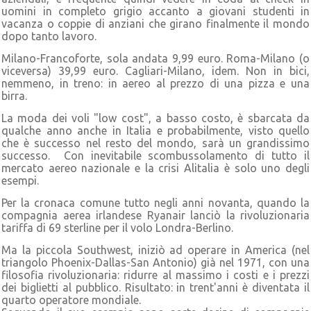
uomini in completo grigio accanto a giovani studenti in
vacanza o coppie di anziani che girano finalmente il mondo
dopo tanto lavoro.
Milano-Francoforte, sola andata 9,99 euro. Roma-Milano (o
viceversa) 39,99 euro. Cagliari-Milano, idem. Non in bici,
nemmeno, in treno: in aereo al prezzo di una pizza e una
birra.
La moda dei voli "low cost", a basso costo, è sbarcata da
qualche anno anche in Italia e probabilmente, visto quello
che è successo nel resto del mondo, sarà un grandissimo
successo. Con inevitabile scombussolamento di tutto il
mercato aereo nazionale e la crisi Alitalia è solo uno degli
esempi.
Per la cronaca comune tutto negli anni novanta, quando la
compagnia aerea irlandese Ryanair lanciò la rivoluzionaria
tariffa di 69 sterline per il volo Londra-Berlino.
Ma la piccola Southwest, iniziò ad operare in America (nel
triangolo Phoenix-Dallas-San Antonio) già nel 1971, con una
filosofia rivoluzionaria: ridurre al massimo i costi e i prezzi
dei biglietti al pubblico. Risultato: in trent'anni è diventata il
quarto operatore mondiale.