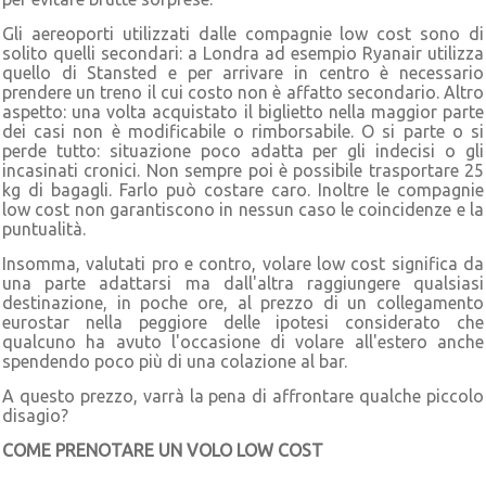
Gli aereoporti utilizzati dalle compagnie low cost sono di
solito quelli secondari: a Londra ad esempio Ryanair utilizza
quello di Stansted e per arrivare in centro è necessario
prendere un treno il cui costo non è affatto secondario. Altro
aspetto: una volta acquistato il biglietto nella maggior parte
dei casi non è modificabile o rimborsabile. O si parte o si
perde tutto: situazione poco adatta per gli indecisi o gli
incasinati cronici. Non sempre poi è possibile trasportare 25
kg di bagagli. Farlo può costare caro. Inoltre le compagnie
low cost non garantiscono in nessun caso le coincidenze e la
puntualità.
Insomma, valutati pro e contro, volare low cost significa da
una parte adattarsi ma dall'altra raggiungere qualsiasi
destinazione, in poche ore, al prezzo di un collegamento
eurostar nella peggiore delle ipotesi considerato che
qualcuno ha avuto l'occasione di volare all'estero anche
spendendo poco più di una colazione al bar.
A questo prezzo, varrà la pena di affrontare qualche piccolo
disagio?
COME PRENOTARE UN VOLO LOW COST