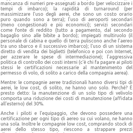
mancanza di numeri pre-assegnati a bordo (per velocizzare i
tempi di imbarco); la rapidità di turnaround (per
massimizzare l'uso degli aerei, che sono un costo orario
puro quando sono a terra); l'uso di aeroporti secondari
(meno congestionati e più economici); servizi secondari
come fonte di reddito (tutto a pagamento, dal secondo
bagaglio sino alle bibite a bordo); impiegati multiruolo (il
personale di cabina e quello di terra puliscono anche l'aereo
tra uno sbarco e il successivo imbarco); l'uso di un sistema
diretto di vendita dei biglietti (telefonico e poi con Internet,
per azzerare le spese di intermediazione); l'aggressiva
politica di controllo dei costi interni (c'è chi fa pagare ai piloti
stessi le certificazioni necessarie al mantenimento del
permesso di volo, di solito a carico della compagnia aerea).
Mentre: le compagnie aeree tradizionali hanno diversi tipi di
aerei, le low cost, di solito, ne hanno uno solo. Perché? È
presto detto: la manutenzione di un solo tipo di velivolo
comporta una riduzione dei costi di manutenzione (affidata
all'esterno) del 30%.
Anche i piloti e l'equipaggio, che devono possedere una
certificazione per ogni tipo di aereo su cui volano, ne hanno
una sola. Inoltre le compagnie low cost, comprando stock di
aerei dello stesso tipo, riescono a strappare prezzi