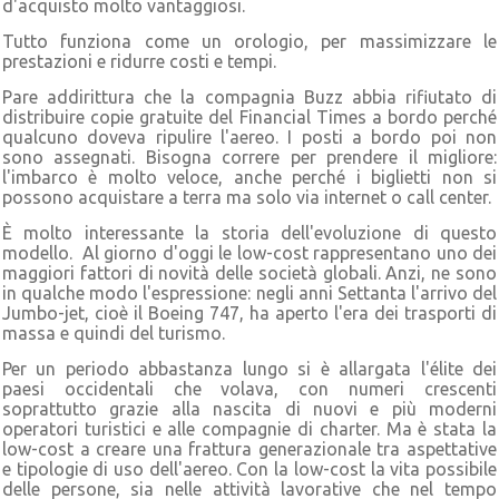
d'acquisto molto vantaggiosi.
Tutto funziona come un orologio, per massimizzare le
prestazioni e ridurre costi e tempi.
Pare addirittura che la compagnia Buzz abbia rifiutato di
distribuire copie gratuite del Financial Times a bordo perché
qualcuno doveva ripulire l'aereo. I posti a bordo poi non
sono assegnati. Bisogna correre per prendere il migliore:
l'imbarco è molto veloce, anche perché i biglietti non si
possono acquistare a terra ma solo via internet o call center.
È molto interessante la storia dell'evoluzione di questo
modello. Al giorno d'oggi le low-cost rappresentano uno dei
maggiori fattori di novità delle società globali. Anzi, ne sono
in qualche modo l'espressione: negli anni Settanta l'arrivo del
Jumbo-jet, cioè il Boeing 747, ha aperto l'era dei trasporti di
massa e quindi del turismo.
Per un periodo abbastanza lungo si è allargata l'élite dei
paesi occidentali che volava, con numeri crescenti
soprattutto grazie alla nascita di nuovi e più moderni
operatori turistici e alle compagnie di charter. Ma è stata la
low-cost a creare una frattura generazionale tra aspettative
e tipologie di uso dell'aereo. Con la low-cost la vita possibile
delle persone, sia nelle attività lavorative che nel tempo