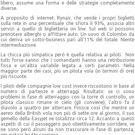
libero, assume una forma e delle strategie completamente
diverse.
A proposito di internet: Rynair, che vende i propri biglietti
sulla rete in una percentuale che sfiora il 93%, associa altri
servizi a quello di biglietteria on line. Sul web si possono
prenotare alberghi o affittare auto. Un uovo di Colombo da
cui deriva un sotto-business pari all'11% del totale. Niente
intermediazione.
La chicca più simpatica però è quella relativa ai piloti. Non
tutti forse sanno che i comandanti hanno una retribuzione
fissa e un'altra variabile legata a certi parametri. Nella
maggior parte dei casi, più un pilota vola (in termini di ore)
più riscuote.
I piloti delle compagnie low cost invece riscuotono in base al
numero di partenze e atterraggi. Risultato: se ci sono
problemi in fase di atterraggio con la torre di controllo, un
pilota classico rimane in cielo (gli conviene), l'altro fa il
diavolo a quattro per atterrare. Finisce così che mentre un
aereo della British vola non più di sette ore al giorno, il suo
gemello della Easyjet ne totalizza circa 12. Accanto a questi
aspetti di cui il passeggero può obiettivamente sorridere, ve
ne sono però alcuni da non trascurare in fase di partenza,
per evitare brutte sorprese.