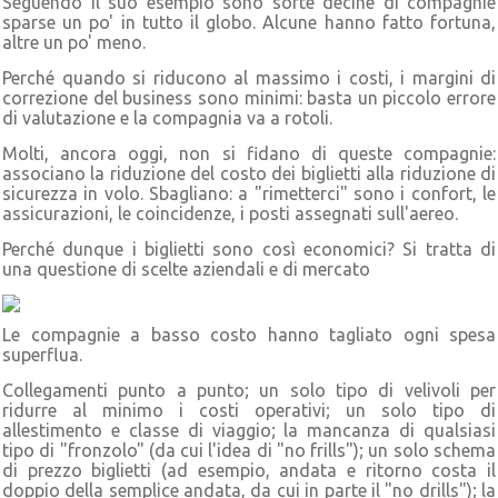
Seguendo il suo esempio sono sorte decine di compagnie
sparse un po' in tutto il globo. Alcune hanno fatto fortuna,
altre un po' meno.
Perché quando si riducono al massimo i costi, i margini di
correzione del business sono minimi: basta un piccolo errore
di valutazione e la compagnia va a rotoli.
Molti, ancora oggi, non si fidano di queste compagnie:
associano la riduzione del costo dei biglietti alla riduzione di
sicurezza in volo. Sbagliano: a "rimetterci" sono i confort, le
assicurazioni, le coincidenze, i posti assegnati sull'aereo.
Perché dunque i biglietti sono così economici? Si tratta di
una questione di scelte aziendali e di mercato
Le compagnie a basso costo hanno tagliato ogni spesa
superflua.
Collegamenti punto a punto; un solo tipo di velivoli per
ridurre al minimo i costi operativi; un solo tipo di
allestimento e classe di viaggio; la mancanza di qualsiasi
tipo di "fronzolo" (da cui l'idea di "no frills"); un solo schema
di prezzo biglietti (ad esempio, andata e ritorno costa il
doppio della semplice andata, da cui in parte il "no drills"); la