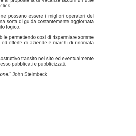
erenti proposte fa di Vacanzeria.com un utile
click.
ene possano essere i migliori operatori del
e una sorta di guida costantemente aggiornata
lo logico.
idabile permettendo così di risparmiare somme
e ed offerte di aziende e marchi di rinomata
costruttivo transito nel sito ed eventualmente
 esso pubblicati e pubblicizzati.
sone
." John Steimbeck