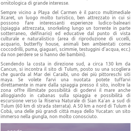
ornitologica di grande interesse.
Sempre vicino a Playa del Carmen è il parco multimediale
Xcaret, un luogo molto turistico, ben attrezzato in cui si
possono fare interessanti esperienze ludico-balneari
(spiaggia attrezzata, snorkeling lungo un torrente in parte
sotterraneo, delfinario) ed educative dal punto di vista
culturale e naturalistico (area di riproduzione di uccelli,
acquario, butterfly house, animali ben ambientati come
coccodrilli, puma, giaguari, scimmie, testuggini d'acqua, ecc.)
da non perdere se si hanno dei bambini).
Scendendo la costa in direzione sud, a circa 130 km da
Cancun, si incontra il sito di Tulum, posto su una scogliera
che guarda al Mar dei Caraibi, uno dei più pittoreschi siti
maya. Se volete farvi una nuotata potete tuffarvi
direttamente in mare dalla spiaggia presso il sito, inoltre la
zona offre illimitate possibilità di godervi il mare anche
alloggiando in cabanas sulla spiaggia e possibilità di
escursione verso la Riserva Naturale di Sian Ka'an a sud di
Tulum (60 km di strada sterrata). A 50 km a nord di Tulum è
Cobà, una delle più grandi città maya dello Yucatan: un sito
immerso nella giungla, non molto conosciuto.