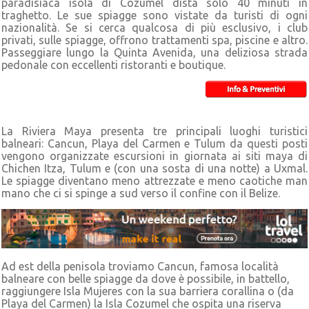
paradisiaca isola di Cozumel dista solo 40 minuti in
traghetto. Le sue spiagge sono vistate da turisti di ogni
nazionalità. Se si cerca qualcosa di più esclusivo, i club
privati, sulle spiagge, offrono trattamenti spa, piscine e altro.
Passeggiare lungo la Quinta Avenida, una deliziosa strada
pedonale con eccellenti ristoranti e boutique.
La Riviera Maya presenta tre principali luoghi turistici
balneari: Cancun, Playa del Carmen e Tulum da questi posti
vengono organizzate escursioni in giornata ai siti maya di
Chichen Itza, Tulum e (con una sosta di una notte) a Uxmal.
Le spiagge diventano meno attrezzate e meno caotiche man
mano che ci si spinge a sud verso il confine con il Belize.
Ad est della penisola troviamo Cancun, famosa località
balneare con belle spiagge da dove è possibile, in battello,
raggiungere Isla Mujeres con la sua barriera corallina o (da
Playa del Carmen) la Isla Cozumel che ospita una riserva