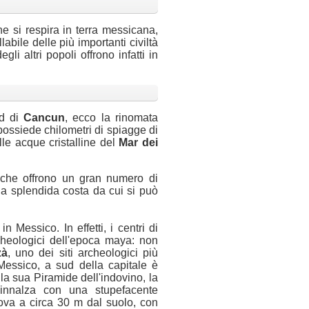
e si respira in terra messicana,
abile delle più importanti civiltà
egli altri popoli offrono infatti in
ud di
Cancun
, ecco la rinomata
possiede chilometri di spiagge di
le acque cristalline del
Mar dei
, che offrono un gran numero di
na splendida costa da cui si può
n Messico. In effetti, i centri di
rcheologici dell'epoca maya: non
zà
, uno dei siti archeologici più
Messico, a sud della capitale è
a sua Piramide dell'indovino, la
i innalza con una stupefacente
ova a circa 30 m dal suolo, con