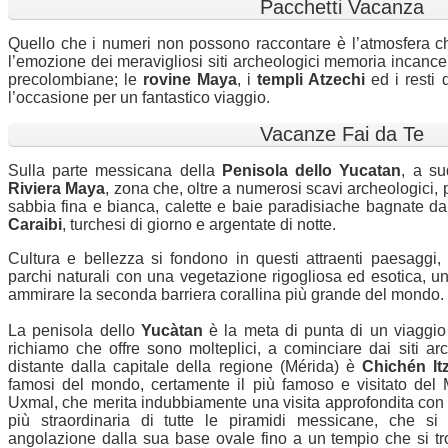
Pacchetti Vacanza
Quello che i numeri non possono raccontare è l’atmosfera ch
l’emozione dei meravigliosi siti archeologici memoria incancell
precolombiane; le
rovine Maya
, i
templi Atzechi
ed i resti d
l’occasione per un fantastico viaggio.
Vacanze Fai da Te
Sulla parte messicana della
Penisola dello Yucatan
, a s
Riviera Maya
, zona che, oltre a numerosi scavi archeologici, 
sabbia fina e bianca, calette e baie paradisiache bagnate dal
Caraibi
, turchesi di giorno e argentate di notte.
Cultura e bellezza si fondono in questi attraenti paesaggi
parchi naturali con una vegetazione rigogliosa ed esotica, u
ammirare la seconda barriera corallina più grande del mondo.
La penisola dello
Yucàtan
è la meta di punta di un viaggio i
richiamo che offre sono molteplici, a cominciare dai siti a
distante dalla capitale della regione (Mérida) è
Chichén It
famosi del mondo, certamente il più famoso e visitato del 
Uxmal, che merita indubbiamente una visita approfondita con l
più straordinaria di tutte le piramidi messicane, che s
angolazione dalla sua base ovale fino a un tempio che si tr