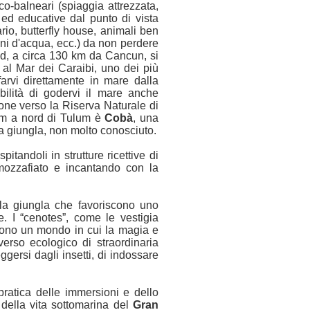
co-balneari (spiaggia attrezzata,
) ed educative dal punto di vista
ario, butterfly house, animali ben
ini d'acqua, ecc.) da non perdere
ud, a circa 130 km da Cancun, si
al Mar dei Caraibi, uno dei più
farvi direttamente in mare dalla
sibilità di godervi il mare anche
ione verso la Riserva Naturale di
 km a nord di Tulum è
Cobà
, una
la giungla, non molto conosciuto.
itandoli in strutture ricettive di
 mozzafiato e incantando con la
 la giungla che favoriscono uno
e. I “cenotes”, come le vestigia
cono un mondo in cui la magia e
erso ecologico di straordinaria
ggersi dagli insetti, di indossare
pratica delle immersioni e dello
i della vita sottomarina del
Gran