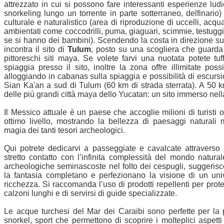
attrezzato in cui si possono fare interessanti esperienze ludi
snorkeling lungo un torrente in parte sotterraneo, delfinario
culturale e naturalistico (area di riproduzione di uccelli, acqu
ambientati come coccodrilli, puma, giaguari, scimmie, testugg
se si hanno dei bambini). Scendendo la costa in direzione s
incontra il sito di
Tulum
, posto su una scogliera che guarda 
pittoreschi siti maya. Se volete farvi una nuotata potete tuf
spiaggia presso il sito, inoltre la zona offre illimitate pos
alloggiando in cabanas sulla spiaggia e possibilità di escurs
Sian Ka'an a sud di Tulum (60 km di strada sterrata). A 50
delle più grandi città maya dello Yucatan: un sito immerso nel
Il Messico attuale è un paese che accoglie milioni di turisti osp
ottimo livello, mostrando la bellezza di paesaggi naturali
magia dei tanti tesori archeologici.
Qui potrete dedicarvi a passeggiate e cavalcate attraverso
stretto contatto con l’infinita complessità del mondo natural
archeologiche seminascoste nel folto dei cespugli, suggeris
la fantasia completano e perfezionano la visione di un univ
ricchezza. Si raccomanda l’uso di prodotti repellenti per prote
calzoni lunghi e di servirsi di guide specializzate.
Le acque turchesi del Mar dei Caraibi sono perfette per la 
snorkel, sport che permettono di scoprire i molteplici aspett