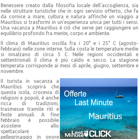
Benessere creato dalla filosofia locale dell'accoglienza, sia
nelle strutture turistiche che in ogni servizio offerto, che fa
da cornice a mare, cultura e natura affinché un viaggio a
Mauritius si trasformi in un'esperienza unica per tutti i sensi.
Una vacanza a Mauritius è ciò che serve per raggiungere un
equilibrio profondo fra mente, corpo e ambiente.
Il clima di Mauritius oscilla fra i 20° e i 25° C (agosto-
febbraio) nelle zone interne. Sulla costa le temperature medie
si innalzano di circa 5 C. Nelle regioni occidentali e
settentrionali il clima è più caldo e secco. La stagione
temperata corrisponde ai mesi di aprile, giugno, settembre e
novembre.
Il turista in vacanza a
Mauritius scoprirà che
questa isola, crocevia di
religioni e popoli, è anche
ricca di tradizioni,
trasmesse tramite riti e
feste annuali. A fine
febbraio è possibile
assistere allo
spettacolare
pellegrinaggio in onore