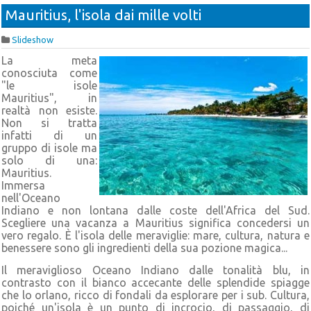
Mauritius, l'isola dai mille volti
Slideshow
La meta
conosciuta come
"le isole
Mauritius", in
realtà non esiste.
Non si tratta
infatti di un
gruppo di isole ma
solo di una:
Mauritius.
Immersa
nell'Oceano
Indiano e non lontana dalle coste dell'Africa del Sud.
Scegliere una vacanza a Mauritius significa concedersi un
vero regalo. È l'isola delle meraviglie: mare, cultura, natura e
benessere sono gli ingredienti della sua pozione magica...
Il meraviglioso Oceano Indiano dalle tonalità blu, in
contrasto con il bianco accecante delle splendide spiagge
che lo orlano, ricco di fondali da esplorare per i sub. Cultura,
poiché un'isola è un punto di incrocio, di passaggio, di