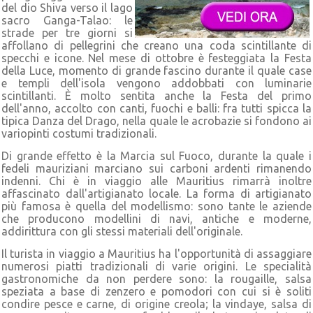
del dio Shiva verso il lago
sacro Ganga-Talao: le
strade per tre giorni si
affollano di pellegrini che creano una coda scintillante di
specchi e icone. Nel mese di ottobre è festeggiata la Festa
della Luce, momento di grande fascino durante il quale case
e templi dell'isola vengono addobbati con luminarie
scintillanti. È molto sentita anche la Festa del primo
dell'anno, accolto con canti, fuochi e balli: fra tutti spicca la
tipica Danza del Drago, nella quale le acrobazie si fondono ai
variopinti costumi tradizionali.
Di grande effetto è la Marcia sul Fuoco, durante la quale i
fedeli mauriziani marciano sui carboni ardenti rimanendo
indenni. Chi è in viaggio alle Mauritius rimarrà inoltre
affascinato dall'artigianato locale. La forma di artigianato
più famosa è quella del modellismo: sono tante le aziende
che producono modellini di navi, antiche e moderne,
addirittura con gli stessi materiali dell'originale.
Il turista in viaggio a Mauritius ha l'opportunità di assaggiare
numerosi piatti tradizionali di varie origini. Le specialità
gastronomiche da non perdere sono: la rougaille, salsa
speziata a base di zenzero e pomodori con cui si è soliti
condire pesce e carne, di origine creola; la vindaye, salsa di