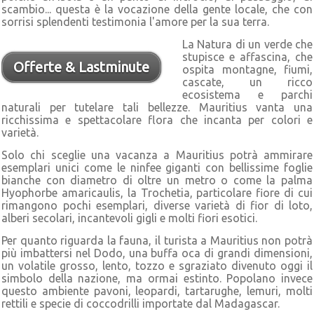
scambio... questa è la vocazione della gente locale, che con
sorrisi splendenti testimonia l'amore per la sua terra.
La Natura di un verde che
stupisce e affascina, che
Offerte & Lastminute
ospita montagne, fiumi,
cascate, un ricco
ecosistema e parchi
naturali per tutelare tali bellezze. Mauritius vanta una
ricchissima e spettacolare flora che incanta per colori e
varietà.
Solo chi sceglie una vacanza a Mauritius potrà ammirare
esemplari unici come le ninfee giganti con bellissime foglie
bianche con diametro di oltre un metro o come la palma
Hyophorbe amaricaulis, la Trochetia, particolare fiore di cui
rimangono pochi esemplari, diverse varietà di fior di loto,
alberi secolari, incantevoli gigli e molti fiori esotici.
Per quanto riguarda la fauna, il turista a Mauritius non potrà
più imbattersi nel Dodo, una buffa oca di grandi dimensioni,
un volatile grosso, lento, tozzo e sgraziato divenuto oggi il
simbolo della nazione, ma ormai estinto. Popolano invece
questo ambiente pavoni, leopardi, tartarughe, lemuri, molti
rettili e specie di coccodrilli importate dal Madagascar.